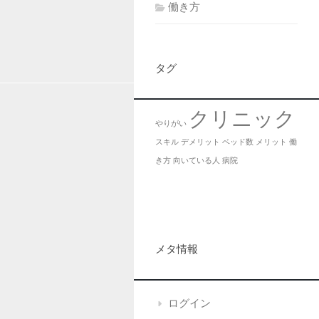
働き方
タグ
クリニック
やりがい
スキル
デメリット
ベッド数
メリット
働
き方
向いている人
病院
メタ情報
ログイン